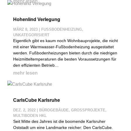
mehr lesen
Hohenlind Verlegung
MÄRZ 8, 2023
|
FUSSBODENHEIZUNG
,
UNKATEGORISIERT
Eigentlich gibt es kaum noch Wohnbauprojekte, die nicht
mit einer Warmwasser-Fußbodenheizung ausgestattet
werden. Fußbodenheizungen bieten durch die niedrigen
Heizmitteltemperaturen die besten Voraussetzungen für
den effizienten Betrieb…
mehr lesen
CarlsCube Karlsruhe
DEZ. 2, 2022
|
BÜROGEBÄUDE
,
GROSSPROJEKTE
,
MULTIBODEN HKL
Seit Mitte des Jahres ist die boomende Karlsruher
Oststadt um eine Landmarke reicher: Den CarlsCube.