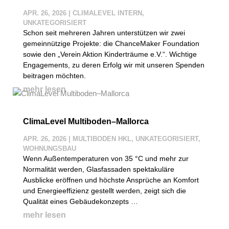
APR. 26, 2026
|
CLIMALEVEL INTERN
,
UNKATEGORISIERT
Schon seit mehreren Jahren unterstützen wir zwei
gemeinnützige Projekte: die ChanceMaker Foundation
sowie den „Verein Aktion Kinderträume e.V.“. Wichtige
Engagements, zu deren Erfolg wir mit unseren Spenden
beitragen möchten.
mehr lesen
ClimaLevel Multiboden–Mallorca
APR. 26, 2026
|
MULTIBODEN HKL
,
UNKATEGORISIERT
,
WOHNUNGSBAU
Wenn Außentemperaturen von 35 °C und mehr zur
Normalität werden, Glasfassaden spektakuläre
Ausblicke eröffnen und höchste Ansprüche an Komfort
und Energieeffizienz gestellt werden, zeigt sich die
Qualität eines Gebäudekonzepts …
mehr lesen