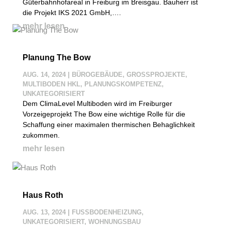
Güterbahnhofareal in Freiburg im Breisgau. Bauherr ist
die Projekt IKS 2021 GmbH,….
mehr lesen
Planung The Bow
AUG. 14, 2024
|
BÜROGEBÄUDE
,
GROSSPROJEKTE
,
MULTIBODEN HKL
,
PLANUNGSKOMPETENZ
,
UNKATEGORISIERT
Dem ClimaLevel Multiboden wird im Freiburger
Vorzeigeprojekt The Bow eine wichtige Rolle für die
Schaffung einer maximalen thermischen Behaglichkeit
zukommen.
mehr lesen
Haus Roth
AUG. 13, 2024
|
FUSSBODENHEIZUNG
,
UNKATEGORISIERT
,
WOHNUNGSBAU