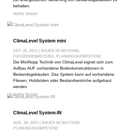
behalten.
mehr lesen
ClimaLevel System mini
SEP. 26, 2023
|
BAUEN IM BESTAND
,
FUSSBODENHEIZUNG
,
PLANUNGSKOMPETENZ
Die MiniNopp Technik von ClimaLevel eignet sich zum
Aufbau AUF vorhandene Bodenkonstruktionen in
Bestandsgebäuden. Das System kann auf vorhandene
Fliesen, Holzböden oder Bestandsestriche aufgebaut
werden.
mehr lesen
ClimaLevel System-IN
AUG. 28, 2023
|
BAUEN IM BESTAND
,
PLANUNGSKOMPETENZ