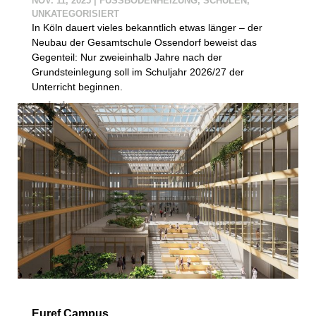
NOV. 11, 2025
|
FUSSBODENHEIZUNG
,
SCHULEN
,
UNKATEGORISIERT
In Köln dauert vieles bekanntlich etwas länger – der
Neubau der Gesamtschule Ossendorf beweist das
Gegenteil: Nur zweieinhalb Jahre nach der
Grundsteinlegung soll im Schuljahr 2026/27 der
Unterricht beginnen.
mehr lesen
Euref Campus