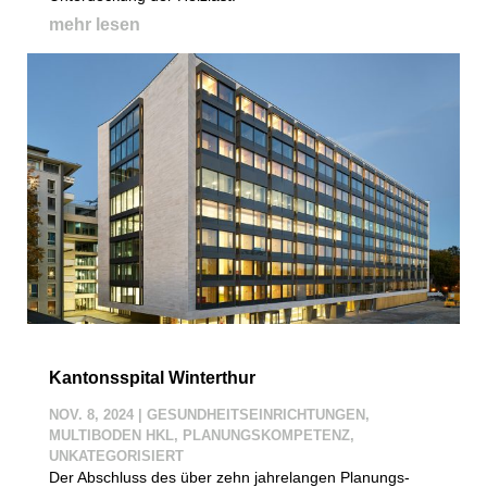
mehr lesen
Kantonsspital Winterthur
NOV. 8, 2024
|
GESUNDHEITSEINRICHTUNGEN
,
MULTIBODEN HKL
,
PLANUNGSKOMPETENZ
,
UNKATEGORISIERT
Der Abschluss des über zehn jahrelangen Planungs-