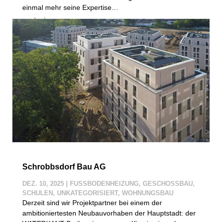
einmal mehr seine Expertise…
mehr lesen
Schrobbsdorf Bau AG
DEZ. 10, 2025
|
FUSSBODENHEIZUNG
,
GESCHOSSBAU
,
SCHULEN
,
UNKATEGORISIERT
,
WOHNUNGSBAU
Derzeit sind wir Projektpartner bei einem der
ambitioniertesten Neubauvorhaben der Hauptstadt: der