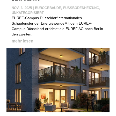
NOV. 6, 2025
|
BÜROGEBÄUDE
,
FUSSBODENHEIZUNG
,
UNKATEGORISIERT
EUREF-Campus DüsseldorfInternationales
Schaufenster der EnergiewendeMit dem EUREF-
Campus Düsseldorf errichtet die EUREF AG nach Berlin
den zweiten...
mehr lesen