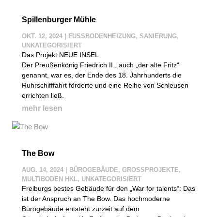
Spillenburger Mühle
OKT. 12, 2024
|
FUSSBODENHEIZUNG
,
SANIERUNG
,
UNKATEGORISIERT
Das Projekt NEUE INSEL
Der Preußenkönig Friedrich II., auch „der alte Fritz“
genannt, war es, der Ende des 18. Jahrhunderts die
Ruhrschifffahrt förderte und eine Reihe von Schleusen
errichten ließ.
mehr lesen
The Bow
AUG. 14, 2024
|
BÜROGEBÄUDE
,
GROSSPROJEKTE
,
MULTIBODEN HKL
,
UNKATEGORISIERT
Freiburgs bestes Gebäude für den „War for talents“: Das
ist der Anspruch an The Bow. Das hochmoderne
Bürogebäude entsteht zurzeit auf dem