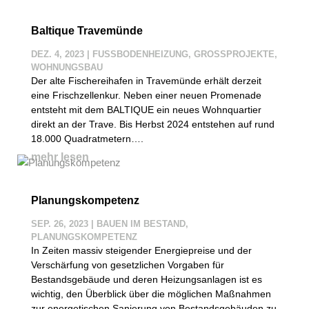
Baltique Travemünde
DEZ. 4, 2023
|
FUSSBODENHEIZUNG
,
GROSSPROJEKTE
,
WOHNUNGSBAU
Der alte Fischereihafen in Travemünde erhält derzeit
eine Frischzellenkur. Neben einer neuen Promenade
entsteht mit dem BALTIQUE ein neues Wohnquartier
direkt an der Trave. Bis Herbst 2024 entstehen auf rund
18.000 Quadratmetern….
mehr lesen
Planungskompetenz
SEP. 26, 2023
|
BAUEN IM BESTAND
,
PLANUNGSKOMPETENZ
In Zeiten massiv steigender Energiepreise und der
Verschärfung von gesetzlichen Vorgaben für
Bestandsgebäude und deren Heizungsanlagen ist es
wichtig, den Überblick über die möglichen Maßnahmen
zur energetischen Sanierung von Bestandsgebäuden zu