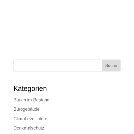
besondere Herausforderung. Mit architektonischer
Vision und innovativer Energietechnik ist es
gelungen…
Suche
Kategorien
Bauen im Bestand
Bürogebäude
ClimaLevel intern
Denkmalschutz