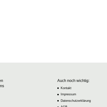
 die Raumfabrik liefert keine Lösungen von der Stange, sondern
ür Um- und Neubauten sowie energetische Sanierungen für
en
Auch noch wichtig:
uns
Kontakt
Impressum
Datenschutzerklärung
AGB