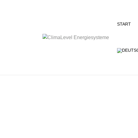
START
Schon seit mehreren Jahren unterstützen
sowie den „Verein Aktion Kinderträume e.
Spenden beitragen möchten.