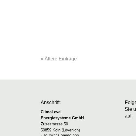
Der Name könnte in die Irre führen, denn
entwickelt maßgeschneiderte Konzepte f
private und gewerbliche Kunden…
« Ältere Einträge
Anschrift:
Folg
Sie 
ClimaLevel
auf:
Energiesysteme GmbH
Zusestrasse 50
50859 Köln (Lövenich)