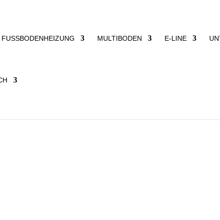
FUSSBODENHEIZUNG
MULTIBODEN
E-LINE
UN
 wir zwei gemeinnützige Projekte: die ChanceMaker Foundatio
V.“. Wichtige Engagements, zu deren Erfolg wir mit unseren