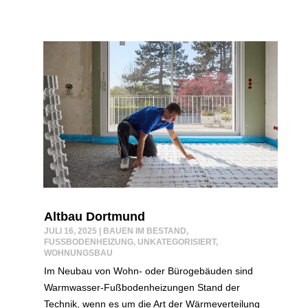
Altbau Dortmund
JULI 16, 2025
|
BAUEN IM BESTAND
,
FUSSBODENHEIZUNG
,
UNKATEGORISIERT
,
WOHNUNGSBAU
Im Neubau von Wohn- oder Bürogebäuden sind
Warmwasser-Fußbodenheizungen Stand der
Technik, wenn es um die Art der Wärmeverteilung