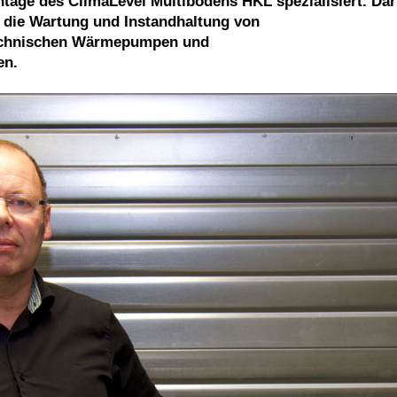
ntage des ClimaLevel Multibodens HKL spezialisiert. Da
 die Wartung und Instandhaltung von
technischen Wärmepumpen und
en.