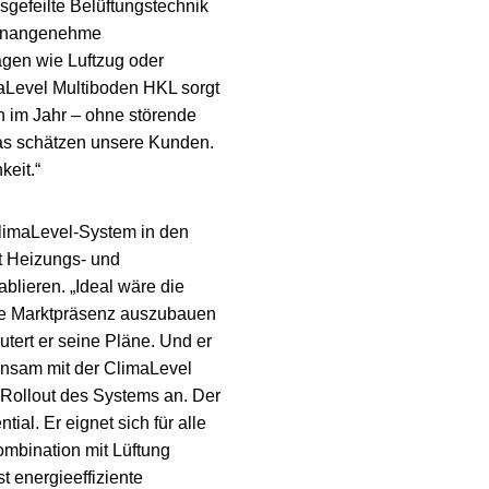
usgefeilte Belüftungstechnik
s unangenehme
agen wie Luftzug oder
aLevel Multiboden HKL sorgt
n im Jahr – ohne störende
Das schätzen unsere Kunden.
keit.“
limaLevel-System in den
t Heizungs- und
lieren. „Ideal wäre die
ie Marktpräsenz auszubauen
tert er seine Pläne. Und er
einsam mit der ClimaLevel
ollout des Systems an. Der
al. Er eignet sich für alle
mbination mit Lüftung
rst energieeffiziente