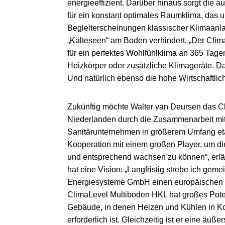
energieeffizient. Darüber hinaus sorgt die a
für ein konstant optimales Raumklima, da
Begleiterscheinungen klassischer Klimaanl
„Kälteseen“ am Boden verhindert. „Der Clim
für ein perfektes Wohlfühlklima an 365 Tage
Heizkörper oder zusätzliche Klimageräte. 
Und natürlich ebenso die hohe Wirtschaftlich
Zukünftig möchte Walter van Deursen das C
Niederlanden durch die Zusammenarbeit mi
Sanitärunternehmen in größerem Umfang etab
Kooperation mit einem großen Player, um d
und entsprechend wachsen zu können“, erläu
hat eine Vision: „Langfristig strebe ich gem
Energiesysteme GmbH einen europäischen R
ClimaLevel Multiboden HKL hat großes Potenti
Gebäude, in denen Heizen und Kühlen in Ko
erforderlich ist. Gleichzeitig ist er eine äuße