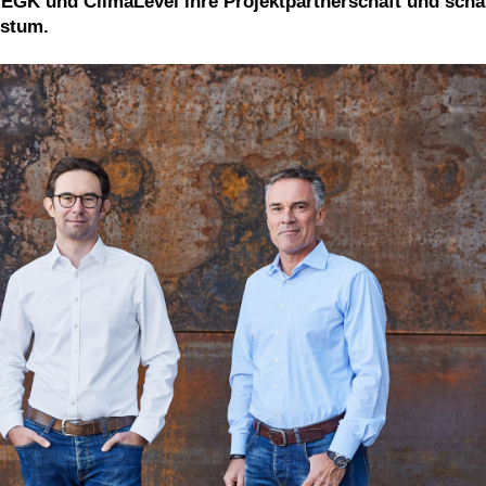
 EGK und ClimaLevel ihre Projektpartnerschaft und scha
hstum.