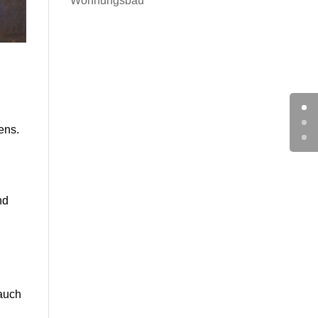
Wohnungsbau
ens.
nd
 auch