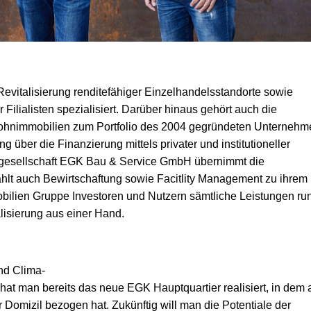
Revitalisierung renditefähiger Einzelhandelsstandorte sowie
ilialisten spezialisiert.
Darüber hinaus gehört auch die
ohnimmobilien zum Portfolio des 2004 gegründeten Unternehm
 über die Finanzierung mittels privater und institutioneller
augesellschaft EGK Bau & Service GmbH übernimmt die
hlt auch Bewirtschaftung sowie Facitlity Management zu ihrem
mmobilien Gruppe Investoren und Nutzern sämtliche Leistungen ru
isierung aus einer Hand.
nd Clima-
hat man bereits das neue EGK Hauptquartier realisiert, in dem
 Domizil bezogen hat. Zukünftig will man die Potentiale der