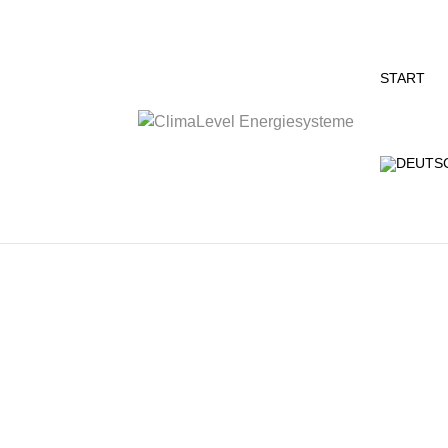
START
Bereits in unserer Sommerausgabe 2024 
Bürogebäude The Bow vorgestellt, das der
und an dem wir als Projektpartner beteilig