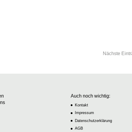
ange gibt es die Diskussion, inwiefern diese Art der Luftführung
 Lüftungsanlagen vereinbar ist.
Nächste Eintr
en
Auch noch wichtig:
uns
Kontakt
Impressum
Datenschutzerklärung
AGB