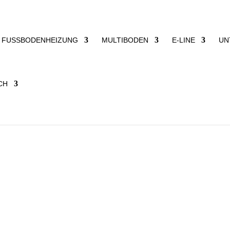
FUSSBODENHEIZUNG
MULTIBODEN
E-LINE
UN
haben wir das hochmoderne, architektonisch herausragende
zeit auf dem Güterbahnhofareal in Freiburg im Breisgau entste
t sind.